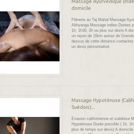
Massage Ayurvedique (Inde
domicile
Flânerie au Taj Mahal Massage Ayur
Abhyanga Massage indien Durées po
1h, 1h30, 2h ou plus sur devis A do
un rayon de 15km autour de Grenob
dessus de cette distance contactez
un devis personnalisé.
Massage Hypoténuse (Califo
Suédois)...
Evasion californienne et suédoise 
Hypoténuse Durée possible ( 1h, 1h
plus de temps sur devis) A domicile