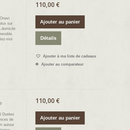
110,00 €
 Onavi
Ajouter au panier
plus sur
 domicile
renoble.
Détails
tez-moi
Ajouter à ma liste de cadeaux
Ajouter au comparateur
110,00 €
e
l Durées
Ajouter au panier
ances de
m autour
stance