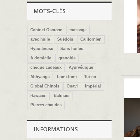
MOTS-CLÉS
Cabinet Osmose
massage
avec huile
Suédois
Californien
Hypoténuse
Sans huiles
A domicile
grenoble
chèque cadeaux
Ayurvédique
Abhyanga
Lomi-lomi
Tui na
Global Chinois
Onavi
Impérial
Hawaïen
Balinais
Pierres chaudes
INFORMATIONS