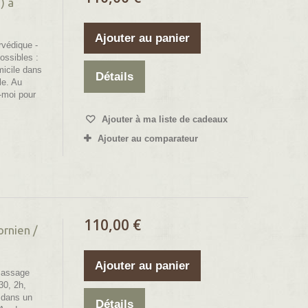
) à
Ajouter au panier
védique -
ssibles :
micile dans
Détails
le. Au
-moi pour
Ajouter à ma liste de cadeaux
Ajouter au comparateur
110,00 €
rnien /
Ajouter au panier
Massage
30, 2h,
 dans un
Détails